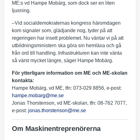
ME:s vd Hampe Mobärg, som dock ser en liten
ljusning.
–Vid socialdemokraternas kongress häromdagen
kom signaler som, glädjande nog, tyder på att
regeringen har insett problemet. Nu väntar vi på att
utbildningsministern ska göra sin hemläxa och gå
från ord till handling. Infrastrukturen kan inte vänta
så värst mycket längre, säger Hampe Mobärg.
För ytterligare information om ME och ME-skolan
kontakta:
Hampe Mobärg, vd ME, tfn: 073-029 8856, e-post:
hampe.mobarg@me.se
Jonas Thorstenson, vd ME-skolan, tfn: 08-762 7077,
e-post:
jonas.thorstenson@me.se
Om Maskinentreprenörerna