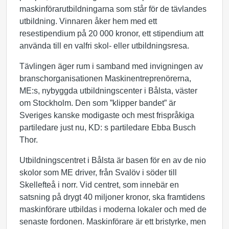
maskinförarutbildningarna som står för de tävlandes
utbildning. Vinnaren åker hem med ett
resestipendium på 20 000 kronor, ett stipendium att
använda till en valfri skol- eller utbildningsresa.
Tävlingen äger rum i samband med invigningen av
branschorganisationen Maskinentreprenörerna,
ME:s, nybyggda utbildningscenter i Bålsta, väster
om Stockholm. Den som ”klipper bandet” är
Sveriges kanske modigaste och mest frispråkiga
partiledare just nu, KD: s partiledare Ebba Busch
Thor.
Utbildningscentret i Bålsta är basen för en av de nio
skolor som ME driver, från Svalöv i söder till
Skellefteå i norr. Vid centret, som innebär en
satsning på drygt 40 miljoner kronor, ska framtidens
maskinförare utbildas i moderna lokaler och med de
senaste fordonen. Maskinförare är ett bristyrke, men