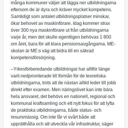
många kommuner väljer att lägga ner utbildningarna
eftersom de är dyra och kräver mycket kompetens.
Samtidigt som antalet utbildningsplatser minskar,
ökar behovet av maskinförare. Idag kommer strax
över 300 nya maskinförare ut från utbildningarna
varje år, men det skulle egentligen behövas 1 800
om året, bara för att klara pensionsavgångarna. ME-
skolan är ME:s väg att bidra till en säkrad
kompetensförsörjning.
–Yrkesförberedande utbildningar har alltför länge
varit nedprioriterade till förmån för de teoretiska
utbildningarna, trots att de nästan alltid leder till jobb
direkt efter examen. Men näringslivet kan inte bära
hela ansvaret, det behövs en nationell, regional och
kommunal kraftsamling och ett nytt fokus för att lyfta
de praktiska utbildningarna, både status- och
resursmässig. Om inte får vi svårt både att
upprätthålla och att utveckla vår infrastruktur, säger