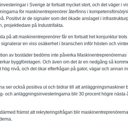
rinvesteringar i Sverige är fortsatt mycket stort, och det väger 
ngarna för maskinentreprenörer återfinns i kompetensförsörjni
. Positivt är de signaler som det ökade anslaget i infrastruktur
projektledare på Industrifakta.
a på att maskinentreprenörer får en fortsatt het konjunktur trot
signalerar en viss osäkerhet i branschen inför hösten och vinte
uktion av bostäder bedöms inte påverka Maskinentreprenörern
verkar byggföretagen. Och även om det är en nedgång så komm
t hög nivå, och det ökar efterfrågan på gator, vägar och annan inf
na ser också positiva ut och bidrar till att anläggningsmaskiner 
g- och anläggningsinvesteringarna blir 30 procent högre nästa å
rmed främst att rekryteringsfrågan blir maskinentreprenörerna
erna.