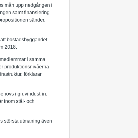
i viss mån upp nedgången i
ngen samt finansiering
propositionen sänder,
s att bostadsbyggandet
rn 2018.
as medlemmar i samma
er produktionsnivåerna
rastruktur, förklarar
behövs i gruvindustrin.
r inom stål- och
s största utmaning även