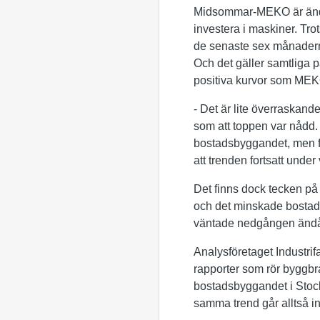
Midsommar-MEKO är ändå 
investera i maskiner. Tro
de senaste sex månaderna.
Och det gäller samtliga 
positiva kurvor som MEKO 
­- Det är lite överraskan
som att toppen var nådd. 
bostadsbyggandet, men fö
att trenden fortsatt und
Det finns dock tecken på
och det minskade bostad
väntade nedgången ändå 
Analysföretaget Industri
rapporter som rör byggbr
bostadsbyggandet i Stockh
samma trend går alltså i