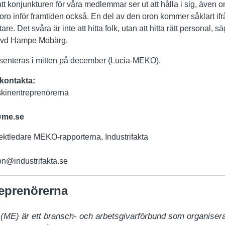
e att konjunkturen för våra medlemmar ser ut att hålla i sig, även 
s oro inför framtiden också. En del av den oron kommer såklart ifr
are. Det svåra är inte att hitta folk, utan att hitta rätt personal, s
 vd Hampe Mobärg.
enteras i mitten på december (Lucia-MEKO).
 kontakta:
kinentreprenörerna
me.se
ktledare MEKO-rapporterna, Industrifakta
n@industrifakta.se
eprenörerna
ME) är ett bransch- och arbetsgivarförbund som organiserar