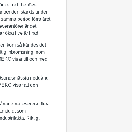
böcker och behöver
r trenden stärkts under
 samma period förra året.
everantörer är det
ökat i tre år i rad.
ingen kom så kändes det
aftig inbromsning inom
EKO visar till och med
l säsongsmässig nedgång,
MEKO visar att den
naderna levererat flera
amtidigt som
dustrifakta. Riktigt