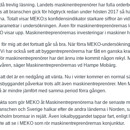
trevlig läsning. Landets maskinentreprenörer har fulla order
ts att branschen gick för högtryck redan under hösten 2017 så ha
 Totalt visar MEKO:s konfidensindikator starkare siffror än vid
parametrar i undersökningen. Även för maskinentreprenörernas l
visar upp. Maskinentreprenörernas investeringar i maskiner har 
de för mig att det fortsatt går så bra. När förra MEKO-undersökn
Vi har också sett att byggentreprenörerna har fått en ganska kr
r maskinentreprenörer har det ännu inte kommit någon rekyl. M
er våren, säger Maskinentreprenörernas vd Hampe Mobärg.
 att det är en nedgång att vänta. Nu i vinter kommer en norma
sbyggandet påverkar trots allt även maskinentreprenörer. Men 
är mindre jämfört med samma period förra gången.
fakta som gör MEKO åt Maskinentreprenörerna har de senaste må
anschen och Sverige halkar efter de andra länderna i Norden, s
olm bromsar in rejält. Även lokalbyggandet tappar fart, enligt In
nte att se i MEKO som rör maskinentreprenörernas konjunktur.