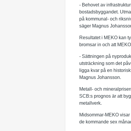
­- Behovet av infrastruktu
bostadsbyggandet. Utmani
på kommunal- och riksnivå
säger Magnus Johansson, 
Resultatet i MEKO kan tyd
bromsar in och att MEKO 
­- Sättningen på nyprod
utsträckning som det på
ligga kvar på en historisk
Magnus Johansson.
Metall- och mineralpriser
SCB:s prognos är att byg
metallverk.
Midsommar-MEKO visar dä
de kommande sex månad