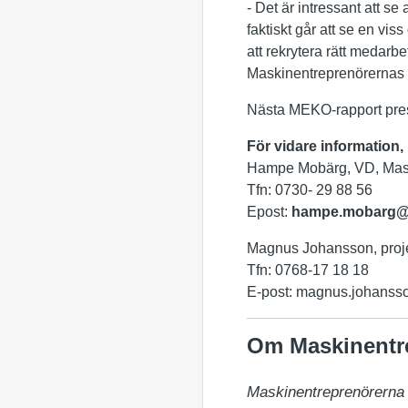
­- Det är intressant att s
faktiskt går att se en vis
att rekrytera rätt medarbet
Maskinentreprenörernas
Nästa MEKO-rapport pres
För vidare information,
Hampe Mobärg, VD, Mas
Tfn:
0730- 29 88 56
Epost:
hampe.mobarg@
Magnus Johansson, proje
Tfn: 0768-17 18 18
E-post:
magnus.johansso
Om Maskinentr
Maskinentreprenörerna (