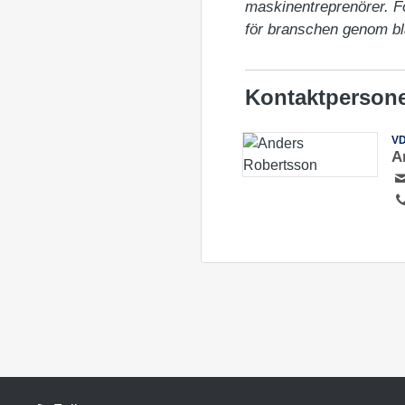
maskinentreprenörer. För
för branschen genom bl
Kontaktperson
V
A