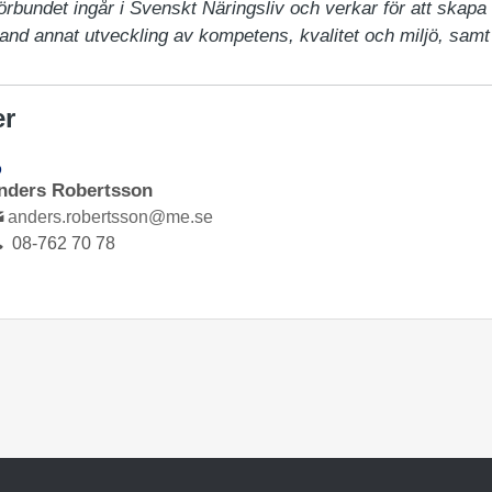
bundet ingår i Svenskt Näringsliv och verkar för att skapa b
and annat utveckling av kompetens, kvalitet och miljö, sam
er
D
nders Robertsson
anders.robertsson@me.se
08-762 70 78