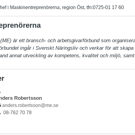
ef i Maskinentreprenörerna, region Öst, tfn:0725-01 17 60
eprenörerna
ME) är ett bransch- och arbetsgivarförbund som organiserar
bundet ingår i Svenskt Näringsliv och verkar för att skapa b
and annat utveckling av kompetens, kvalitet och miljö, sam
er
D
nders Robertsson
anders.robertsson@me.se
08-762 70 78