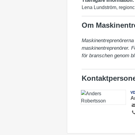
Ytterligare information:
Lena Lundström, regionch
Om Maskinentr
Maskinentreprenörerna (
maskinentreprenörer. För
för branschen genom bl
Kontaktperson
V
A