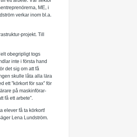
ll ett arbete. Vår sektor
nentreprenörerna, ME, i
dström verkar inom bl.a.
struktur-projekt. Till
lt obegripligt togs
dlar inte i första hand
ör det sig om att få
gen skulle låta alla lära
ett ”körkort för sax” för
 lärare på maskinförar-
t få ett arbete”.
 elever få ta körkort!
, säger Lena Lundström.