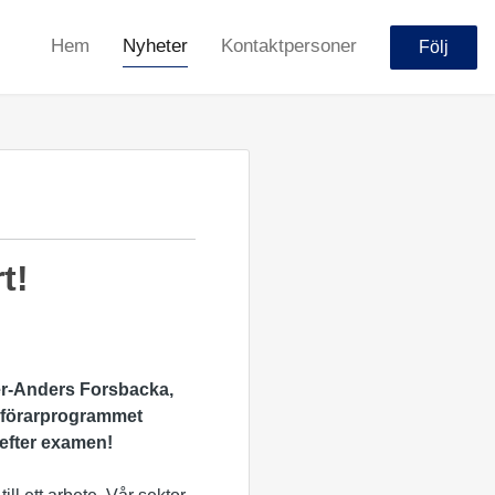
Hem
Nyheter
Kontaktpersoner
Följ
t!
r-Anders Forsbacka,
nförarprogrammet
n efter examen!