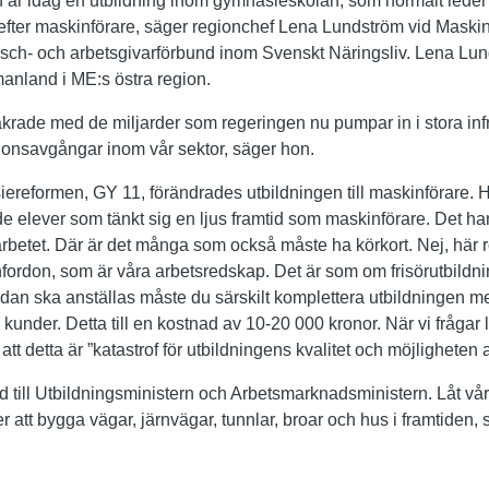
 är idag en utbildning inom gymnasieskolan, som normalt leder ti
 efter maskinförare, säger regionchef Lena Lundström vid Maski
nsch- och arbetsgivarförbund inom Svenskt Näringsliv. Lena Lun
anland i ME:s östra region.
äkrade med de miljarder som regeringen nu pumpar in i stora infra
ionsavgångar inom vår sektor, säger hon.
reformen, GY 11, förändrades utbildningen till maskinförare. He
 de elever som tänkt sig en ljus framtid som maskinförare. Det han
n arbetet. Där är det många som också måste ha körkort. Nej, här r
ordon, som är våra arbetsredskap. Det är som om frisörutbildnin
dan ska anställas måste du särskilt komplettera utbildningen med 
a kunder. Detta till en kostnad av 10-20 000 kronor. När vi frågar
tt detta är ”katastrof för utbildningens kvalitet och möjligheten at
nd till Utbildningsministern och Arbetsmarknadsministern. Låt våra
er att bygga vägar, järnvägar, tunnlar, broar och hus i framtiden