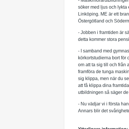
- Maskinförarutbildningen
söker med ljus och lykta
Linköping. ME är ett bra
Östergötland och Söderm
- Jobben i framtiden är s
detta kommer stora pens
- I samband med gymnasie
körkortstudierna bort för
om att ta sig till och frå
framföra de tunga maskinf
sig klippa, men när du se
att få klippa dina framtid
utbildningen så säger de a
- Nu vädjar vi i första ha
Annars blir det svårighet