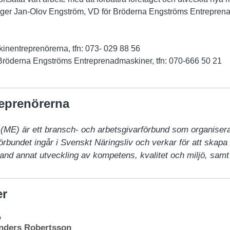
äger Jan-Olov Engström, VD för Bröderna Engströms Entrepren
entreprenörerna, tfn: 073- 029 88 56
röderna Engströms Entreprenadmaskiner, tfn: 070-666 50 21
eprenörerna
ME) är ett bransch- och arbetsgivarförbund som organiserar
bundet ingår i Svenskt Näringsliv och verkar för att skapa b
and annat utveckling av kompetens, kvalitet och miljö, sam
er
D
nders Robertsson