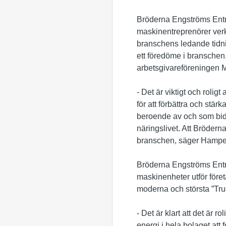
Bröderna Engströms Entre
maskinentreprenörer verka
branschens ledande tidn
ett föredöme i branschen,
arbetsgivareföreningen 
- Det är viktigt och roli
för att förbättra och stär
beroende av och som bidra
näringslivet. Att Brödern
branschen, säger Hampe
Bröderna Engströms Entr
maskinenheter utför föret
moderna och största ”Tru
- Det är klart att det är r
energi i hela bolaget att