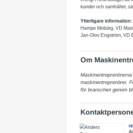
kunder och samhället, s
Ytterligare information:
Hampe Mobärg, VD Maskin
Jan-Olov Engström, VD B
Om Maskinentr
Maskinentreprenörerna (
maskinentreprenörer. För
för branschen genom bl
Kontaktperson
V
A