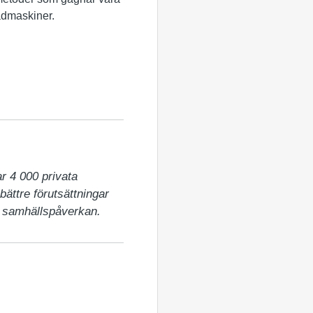
admaskiner.
 4 000 privata 
ättre förutsättningar 
t samhällspåverkan.