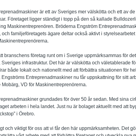
prenadmaskiner är ett av Sveriges mer välskötta och ett av de 
r. Företaget ligger ständigt i topp på den så kallade Bulldozerl
ing Maskinentreprenören. Bröderna Engström Entreprenadmaskin
 och familjeföretagets ägare deltar också aktivt i styrelsearbetet
Maskinentreprenörerna.
gt att branschens företag runt om i Sverige uppmärksammas för det
ka Sveriges infrastruktur. Det här är välskötta och väletablerade 
r både lokalt och nationellt med att förbättra situationen för h
a Engströms Entreprenadmaskiner nu får uppskattning för sitt arb
 Mobärg, VD för Maskinentreprenörerna.
eprenadmaskiner grundades för över 50 år sedan. Med sina cir
aget arbeten i hela landet. Just nu är bolaget aktuellt med att 
ckstop” i Örebro.
oligt och viktigt för oss att vi får den här uppmärksamheten. Det gör 
 fortsätta vårt arbete med att förbättra företaget och utveckla n