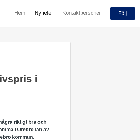
Hem
Nyheter
Kontaktpersoner
Följ
vspris i
ågra riktigt bra och
samma i Örebro län av
 Örebro kommun.