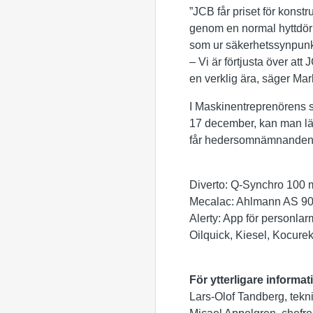
”JCB får priset för konst
genom en normal hyttdörr
som ur säkerhetssynpunk
– Vi är förtjusta över a
en verklig ära, säger Mar
I Maskinentreprenörens
17 december, kan man läs
får hedersomnämnanden
Diverto: Q-Synchro 100 
Mecalac: Ahlmann AS 900
Alerty: App för personlar
Oilquick, Kiesel, Kocure
För ytterligare informat
Lars-Olof Tandberg, tekn