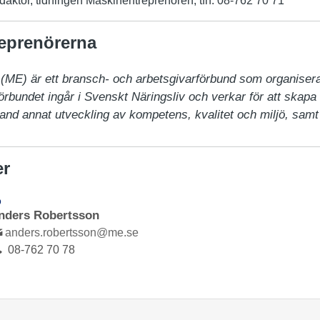
daktör, tidningen Maskinentreprenören, tfn: 08-762 70 71
eprenörerna
ME) är ett bransch- och arbetsgivarförbund som organiserar
bundet ingår i Svenskt Näringsliv och verkar för att skapa b
and annat utveckling av kompetens, kvalitet och miljö, sam
er
D
nders Robertsson
anders.robertsson@me.se
08-762 70 78