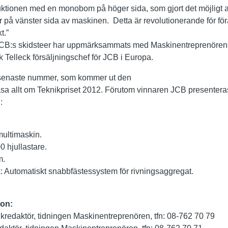
ruktionen med en monobom på höger sida, som gjort det möjligt a
 på vänster sida av maskinen. Detta är revolutionerande för fö
t.”
tt JCB:s skidsteer har uppmärksammats med Maskinentreprenörens
k Telleck försäljningschef för JCB i Europa.
 senaste nummer, som kommer ut den
a allt om Teknikpriset 2012. Förutom vinnaren JCB presenteras 
:
multimaskin.
 hjullastare.
m.
k: Automatiskt snabbfästessystem för rivningsaggregat.
ion:
ikredaktör, tidningen Maskinentreprenören, tfn: 08-762 70 79