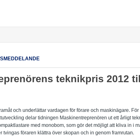
SSMEDDELANDE
prenörens teknikpris 2012 ti
ramåt och underlättar vardagen för förare och maskinägare. För a
utveckling delar tidningen Maskinentreprenören ut ett årligt tekn
kompaktlastare med monobom, som gör det möjligt att kliva in i 
 tvingas föraren klättra över skopan och in genom framrutan.