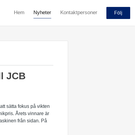
Hem
Nyheter
Kontaktpersoner
Följ
ll JCB
tt sätta fokus på vikten
ikpris. Årets vinnare är
maskinen från sidan. På