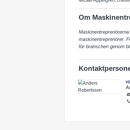
Micael Appelgren, chefre
Om Maskinentr
Maskinentreprenörerna (
maskinentreprenörer. För
för branschen genom bl
Kontaktperson
V
A