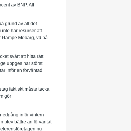
ocent av BNP. All
på grund av att det
inte har resurser att
ger Hampe Mobärg, vd på
t svårt att hitta rätt
ige uppges har störst
år inför en förväntad
etag faktiskt måste tacka
om gör
nedgång inför vintern
n blev bättre än förväntat
referensföretagen nu