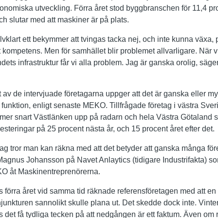
ekonomiska utveckling. Förra året stod byggbranschen för 11,4 pr
h slutar med att maskiner är på plats.
älvklart ett bekymmer att tvingas tacka nej, och inte kunna växa, 
kompetens. Men för samhället blir problemet allvarligare. När vi 
dets infrastruktur får vi alla problem. Jag är ganska orolig, sä
av de intervjuade företagarna uppger att det är ganska eller mycke
unktion, enligt senaste MEKO. Tillfrågade företag i västra Sver
mer snart Västlänken upp på radarn och hela Västra Götaland st
esteringar på 25 procent nästa år, och 15 procent året efter det.
Jag tror man kan räkna med att det betyder att ganska många för
r Magnus Johansson på Navet Anlaytics (tidigare Industrifakta) s
O åt Maskinentreprenörerna.
örra året vid samma tid räknade referensföretagen med att en 
unkturen sannolikt skulle plana ut. Det skedde dock inte. Vinter
det få tydliga tecken på att nedgången är ett faktum. Även om 