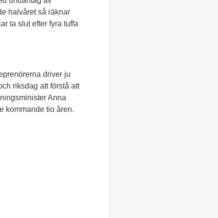
med undantag av
e halvåret så räknar
 ta slut efter fyra tuffa
eprenörerna driver ju
ch riksdag att förstå att
ldningsminister Anna
 de kommande tio åren.