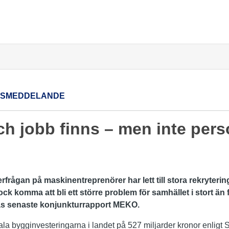
SSMEDDELANDE
ch jobb finns – men inte pers
terfrågan på maskinentreprenörer har lett till stora rekryte
ock komma att bli ett större problem för samhället i stort än 
s senaste konjunkturrapport MEKO.
tala bygginvesteringarna i landet på 527 miljarder kronor enligt