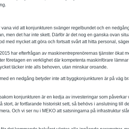
ng.
 vana vid att konjunkturen svänger regelbundet och en nedgån
an, men det har inte skett. Därför är det nog en ganska ovan situ
riod med mycket att göra och fortsatt svårt att hitta personal, säg
015 har efterfrågan av maskinentreprenörernas tjänster ökat 
ter företagen en verklighet där kompetenta maskinförare lämnar 
ycket täcker inte alls behoven, utan minskar oroande.
 med en nedgång betyder inte att byggkonjunkturen är på väg br
r bakom konjunkturen är en kedja av investeringar som påverkar 
tort, är fortfarande historiskt sett, så behövs i anslutning till det
mera. Och vi ser nu i MEKO att satsningarna på infrastruktur s