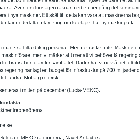
n för det kommande halvåret väntas alla ingående parametrar, 
t backa. Även om företagen räknar med en nedgång det kommand
a i nya maskiner. Ett skäl till detta kan vara att maskinerna börjar
et brukar underlätta rekrytering om företaget har ny maskinpark.
 man ska hitta duktig personal. Men det räcker inte. Maskinentr
m maskinförare, men vi märker allt mer att vi behöver få regering o
em för branschen utan för samhället. Därför har vi också bett utbi
 regering har lagt en budget för infrastruktur på 700 miljarder
det, undrar Mobärg retoriskt.
enteras i mitten på december (Lucia-MEKO).
 kontakta:
kinentreprenörerna
me.se
ktledare MEKO-rapporterna, Navet Anlaytics