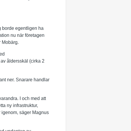
g borde egentligen ha
ation nu när företagen
er Mobärg.
med
av åldersskäl (cirka 2
ant ner. Snarare handlar
varandra. I och med att
ta ny infrastruktur,
lår igenom, säger Magnus