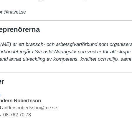
on@navet.se
eprenörerna
ME) är ett bransch- och arbetsgivarförbund som organiserar
bundet ingår i Svenskt Näringsliv och verkar för att skapa b
and annat utveckling av kompetens, kvalitet och miljö, sam
er
D
nders Robertsson
anders.robertsson@me.se
08-762 70 78