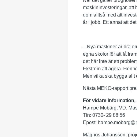
När det gäller prognose
maskininvesteringar, at
dom alltså med att invester
år i jobb. Ett annat att d
– Nya maskiner är bra om
egna skolor för att få fra
det här inte är ett probl
Ekström att agera. Hennes
Men vilka ska bygga allt 
Nästa MEKO-rapport pres
För vidare information,
Hampe Mobärg, VD, Mas
Tfn: 0730- 29 88 56
Epost: hampe.mobarg@
Magnus Johansson, proje