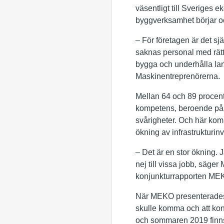
väsentligt till Sveriges 
byggverksamhet börjar oc
– För företagen är det sj
saknas personal med rätt 
bygga och underhålla lan
Maskinentreprenörerna.
Mellan 64 och 89 procent 
kompetens, beroende på f
svårigheter. Och här kom
ökning av infrastrukturinv
– Det är en stor ökning. 
nej till vissa jobb, säge
konjunkturrapporten MEK
När MEKO presenterades f
skulle komma och att konj
och sommaren 2019 finns 