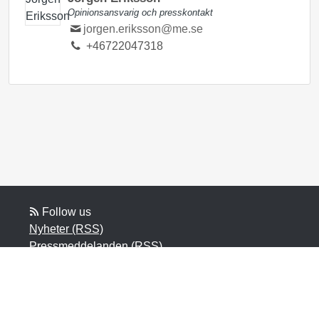
Opinionsansvarig och presskontakt
jorgen.eriksson@me.se
+46722047318
Follow us
Nyheter (RSS)
Pressmeddelanden (RSS)
Bloggposter (RSS)
Powered by Notified