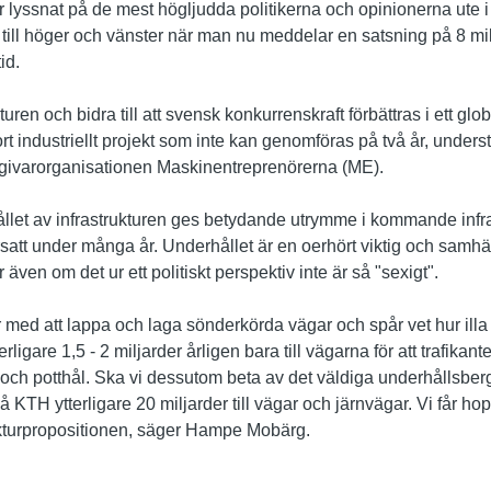
ar lyssnat på de mest högljudda politikerna och opinionerna ute 
till höger och vänster när man nu meddelar en satsning på 8 milja
id.
turen och bidra till att svensk konkurrenskraft förbättras i ett glob
ort industriellt projekt som inte kan genomföras på två år, unde
sgivarorganisationen Maskinentreprenörerna (ME).
let av infrastrukturen ges betydande utrymme i kommande infra
ersatt under många år. Underhållet är en oerhört viktig och samh
 även om det ur ett politiskt perspektiv inte är så "sexigt".
 med att lappa och laga sönderkörda vägar och spår vet hur illa 
erligare 1,5 - 2 miljarder årligen bara till vägarna för att trafika
r och potthål. Ska vi dessutom beta av det väldiga underhållsbe
 KTH ytterligare 20 miljarder till vägar och järnvägar. Vi får hop
turpropositionen, säger Hampe Mobärg.