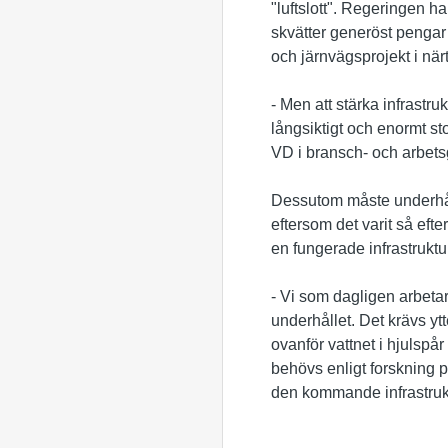
"luftslott". Regeringen h
skvätter generöst pengar 
och järnvägsprojekt i närt
- Men att stärka infrastruk
långsiktigt och enormt st
VD i bransch- och arbet
Dessutom måste underhål
eftersom det varit så eft
en fungerade infrastruktur
- Vi som dagligen arbetar
underhållet. Det krävs ytt
ovanför vattnet i hjulspå
behövs enligt forskning på
den kommande infrastruk