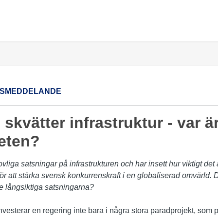
SMEDDELANDE
skvätter infrastruktur - var ä
heten?
vliga satsningar på infrastrukturen och har insett hur viktigt det
för att stärka svensk konkurrenskraft i en globaliserad omvärld. 
e långsiktiga satsningarna?
nvesterar en regering inte bara i några stora paradprojekt, som på