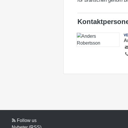
för branschen genom bl
Kontaktperson
V
A
Follow us
Nyheter (RSS)