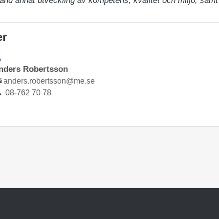
and annat utveckling av kompetens, kvalitet och miljö, sam
er
D
nders Robertsson
anders.robertsson@me.se
08-762 70 78