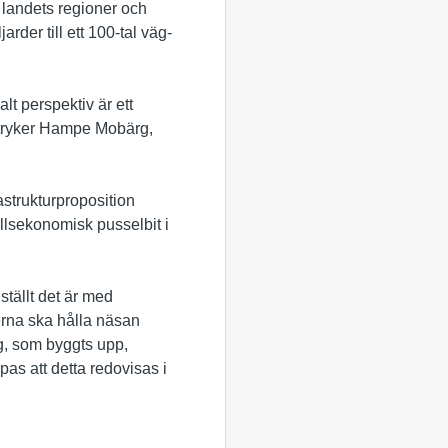
i landets regioner och
rder till ett 100-tal väg-
alt perspektiv är ett
rstryker Hampe Mobärg,
strukturproposition
ällsekonomisk pusselbit i
ställt det är med
nterna ska hålla näsan
rg, som byggts upp,
pas att detta redovisas i