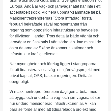
Skåne och södra Götaland är Sveriges entrédörr mot
Europa. Ändå är väg- och järnvägsnätet här inte i ett
acceptabelt skick. Vid flera uppmärksammade tal på
Maskinentreprenörernas "Stora Infradag" första
februari bekräftade såväl representanter från
regering som opposition infrastrukturens betydelse
för tillväxten i landet. Trots detta är både vägnät och
järnvägar en flaskhals i vårt södra län. Inte minst i de
östra delarna av Skåne är kommunikationer och
infrastruktur kraftigt eftersatt.
När myndigheter och företag ligger i startgroparna
för att finansiera vissa väg- och järnvägsprojekt med
privat kapital, OPS, backar regeringen. Detta är
obegripligt.
Vi maskinentreprenörer som dagligen arbetar med
att bygga och underhålla väg- och järnvägsnätet ser
hur underdimensionerad infrastrukturen är. Vi kan
bara se fördelar med att tidigarelägga projekt med