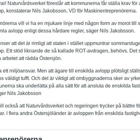
ar! Naturvårdsverket föreslår att kommunerna får ställa krav för 
opp, konstaterar Nils Jakobsson, VD för Maskinentreprenörerna.
örerna vill vi ha en mjukare linje med någon form av morot ti
a avlopp enligt dessa hårdare regler, säger Nils Jakobsson.
er att det är rimligt att staten i stället uppmuntrar sommarstuge
lopp. Ett stöd liknande de så kallade ROT-avdragen, behövs. Det
arbetet att rädda Östersjön.
ta ett miljöansvar. Men att ägare till enskilda avlopp plötsligt ställ
 väldigt tufft. Och det är viktigt att ombyggnaderna sker av yrk
erna ska underlätta på alla sätt för att ansluta de enskilda fasti
ger Nils Jakobsson
l också att Naturvårdsverket och regeringen trycker på bättre för
ar. I flera andra Östersjöländer är avloppen från enskilda fastighe
eprenörerna