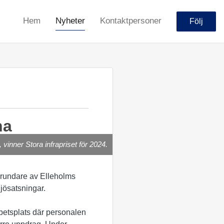
Hem
Nyheter
Kontaktpersoner
Följ
na
inner Stora infrapriset för 2024.
 grundare av Elleholms
ljösatsningar.
arbetsplats där personalen