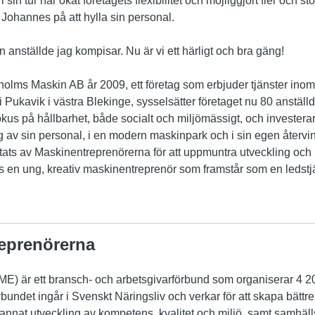
 i sin tur har ökat företagets flexibilitet och möjliggjort fler och 
Johannes på att hylla sin personal.
n anställde jag kompisar. Nu är vi ett härligt och bra gäng!
lms Maskin AB år 2009, ett företag som erbjuder tjänster inom
 Pukavik i västra Blekinge, sysselsätter företaget nu 80 anställda
fokus på hållbarhet, både socialt och miljömässigt, och investerar 
ng av sin personal, i en modern maskinpark och i sin egen återv
tiftats av Maskinentreprenörerna för att uppmuntra utveckling oc
as en ung, kreativ maskinentreprenör som framstår som en ledstjä
eprenörerna
E) är ett bransch- och arbetsgivarförbund som organiserar 4 20
undet ingår i Svenskt Näringsliv och verkar för att skapa bättre 
nnat utveckling av kompetens, kvalitet och miljö, samt samhäl