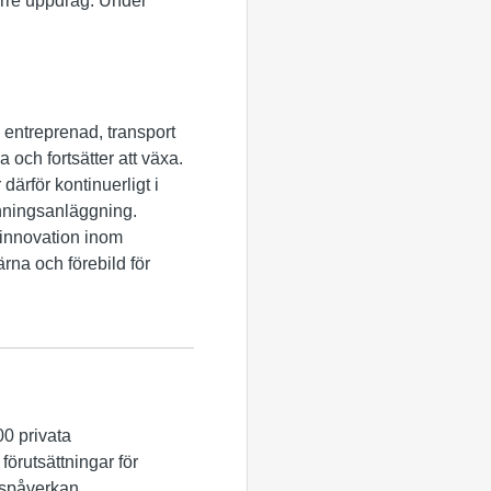
större uppdrag. Under
 entreprenad, transport
 och fortsätter att växa.
därför kontinuerligt i
inningsanläggning.
h innovation inom
rna och förebild för
0 privata
förutsättningar för
lspåverkan.