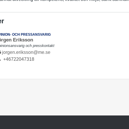
er
INION- OCH PRESSANSVARIG
örgen Eriksson
inionsansvarig och presskontakt
jorgen.eriksson@me.se
+46722047318