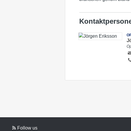
Kontaktperson
OP
J
Op
Follow us