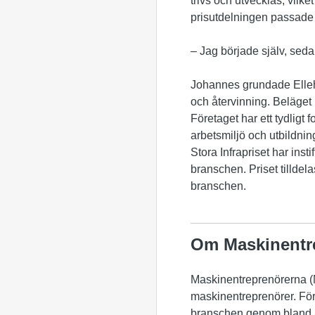
trivs och utvecklas, vilket
prisutdelningen passade 
– Jag började själv, seda
Johannes grundade Elleho
och återvinning. Beläget i
Företaget har ett tydligt 
arbetsmiljö och utbildni
Stora Infrapriset har ins
branschen. Priset tilldel
branschen.
Om Maskinentr
Maskinentreprenörerna (M
maskinentreprenörer. Förb
branschen genom bland a