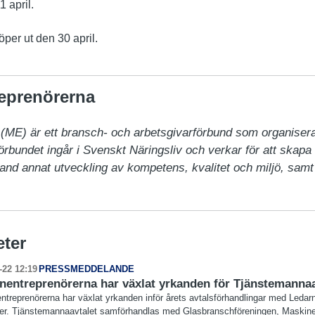
1 april.
per ut den 30 april.
eprenörerna
ME) är ett bransch- och arbetsgivarförbund som organiserar
bundet ingår i Svenskt Näringsliv och verkar för att skapa b
and annat utveckling av kompetens, kvalitet och miljö, sam
eter
-22 12:19
PRESSMEDDELANDE
nentreprenörerna har växlat yrkanden för Tjänstemannaa
ntreprenörerna har växlat yrkanden inför årets avtalsförhandlingar med Leda
rer. Tjänstemannaavtalet samförhandlas med Glasbranschföreningen, Maskine