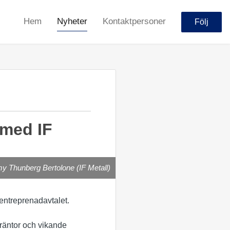
Hem
Nyheter
Kontaktpersoner
Följ
 med IF
 Thunberg Bertolone (IF Metall)
ntreprenadavtalet.
 räntor och vikande