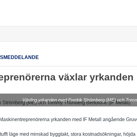
SSMEDDELANDE
eprenörerna växlar yrkanden
Växling yrkanden med Fredrik Strömberg (ME) och Tommy
 Maskinentreprenörerna yrkanden med IF Metall angående Gruve
 tufft läge med minskad byggtakt, stora kostnadsökningar, höjda