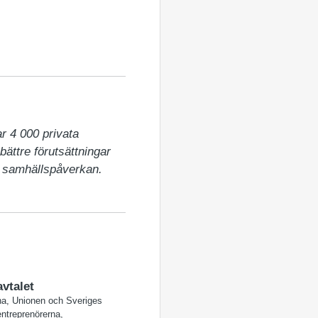
 4 000 privata 
ättre förutsättningar 
t samhällspåverkan.
vtalet
rna, Unionen och Sveriges
ntreprenörerna,