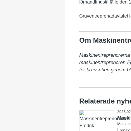
förhandlingstillfälle den 1
Gruventreprenadavtalet lö
Om Maskinentr
Maskinentreprenörerna (
maskinentreprenörer. För
för branschen genom bl
Relaterade nyh
2023-02
Maski
Maskine
Ingenjö