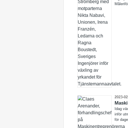
Målerifö
2023-02
Maski
Idag vä
inför ut
för dag