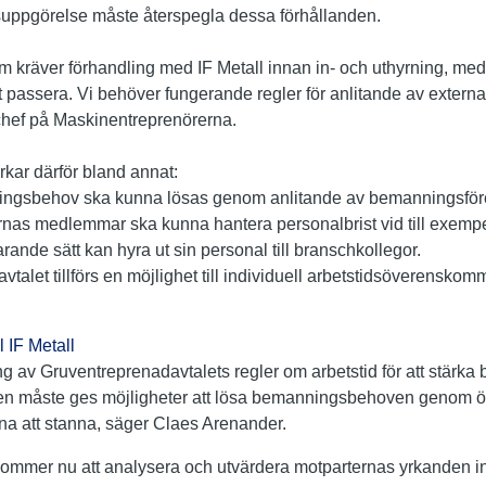
lsuppgörelse måste återspegla dessa förhållanden.
kräver förhandling med IF Metall innan in- och uthyrning, medfö
 passera. Vi behöver fungerande regler för anlitande av externa
chef på Maskinentreprenörerna.
kar därför bland annat:
anningsbehov ska kunna lösas genom anlitande av bemanningsföre
nas medlemmar ska kunna hantera personalbrist vid till exempe
rande sätt kan hyra ut sin personal till branschkollegor.
vtalet tillförs en möjlighet till individuell arbetstidsöverensko
l IF Metall
 av Gruventreprenadavtalets regler om arbetstid för att stärka 
en måste ges möjligheter att lösa bemanningsbehoven genom ökad
na att stanna, säger Claes Arenander.
ommer nu att analysera och utvärdera motparternas yrkanden in