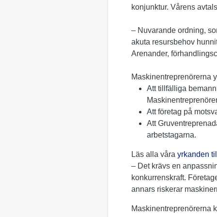
konjunktur. Vårens avta
– Nuvarande ordning, som 
akuta resursbehov hunnit
Arenander, förhandlings
Maskinentreprenörerna yr
Att tillfälliga bem
Maskinentreprenörer
Att företag på motsva
Att Gruventreprenada
arbetstagarna.
Läs alla våra
yrkanden til
– Det krävs en anpassning
konkurrenskraft. Företag
annars riskerar maskiner
Maskinentreprenörerna k